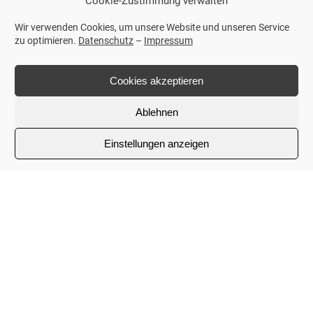
Cookie-Zustimmung verwalten
Wir verwenden Cookies, um unsere Website und unseren Service
zu optimieren.
Datenschutz
–
Impressum
Cookies akzeptieren
KONTAKTFORMULAR
Ablehnen
Mit * gekennzeichnete Felder sind Pflichtfelder
Einstellungen anzeigen
Name
*
E-Mail
*